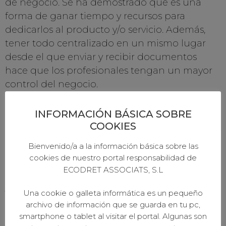
de negocio. Se ha demostrado que es una
forma de ganar tiempo y recursos para
dedicarlos al producto y/o servicio. Además,
tener todo centralizado en un mismo lugar
desde el que enviar y recibir documentos
hace que los profesionales tengan un mayor
control del negocio.
Además, está previsto que en febrero de 2022
INFORMACIÓN BÁSICA SOBRE
llegue el programa Kit Digital para pymes y
COOKIES
autónomos que se desplegará en varias fases y
contará con un total de 3.067 millones de
Bienvenido/a a la información básica sobre las
cookies de nuestro portal responsabilidad de
euros para digitalizarse. El objetivo es que las
ECODRET ASSOCIATS, S.L
empresas realicen un autodiagnóstico digital
y pongan en marcha su transformación.
Una cookie o galleta informática es un pequeño
archivo de información que se guarda en tu pc,
Revisión de los cambios en las cuotas de
smartphone o tablet al visitar el portal. Algunas son
autónomos 2022