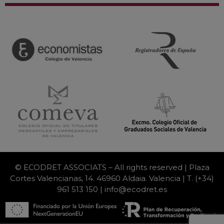
© ECODRET ASSOCIATS – All rights reserved | Plaza
Cortes Valencianas, 14. 46960 Aldaia. Valencia | T. (+34)
961 513 150 | info@ecodret.es