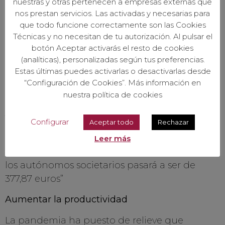
nuestras y otras pertenecen a empresas externas que
nos prestan servicios. Las activadas y necesarias para
La cuota de autónomos se incrementará en la
que todo funcione correctamente son las Cookies
base mínima y máxima de cotización en un
Técnicas y no necesitan de tu autorización. Al pulsar el
1,7%. “Tras el aumento progresivo durante
botón Aceptar activarás el resto de cookies
varios años, los tipos de cotización aplicados a
(analíticas), personalizadas según tus preferencias.
las bases serán: 28,30% para las contingencias
Estas últimas puedes activarlas o desactivarlas desde
“Configuración de Cookies”. Más información en
comunes, 1,30% por contingencias
nuestra política de cookies
profesionales, 0,10% por formación profesional
y 0,90% por cese de actividad. Es decir, quienes
Configurar
Aceptar todo
Rechazar
coticen por base mínima su nueva cuota
mensual en 2022 ascenderá a 293,94 euros;
Leer más
para la base máxima serán 1.266,66 euros y para
los autónomos societarios pasará a ser de
377,87 euros”
Aumentar la productividad
La pandemia ha puesto de relieve que