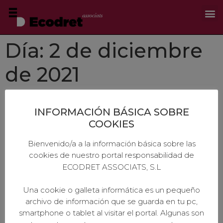
Día:
2 de diciembre
de 2021
Gastos hipotecarios
INFORMACIÓN BÁSICA SOBRE
COOKIES
Con anterioridad a la LCCI de 2019, muchos de los
hipotecados tuvieron que asumir los gastos
Bienvenido/a a la información básica sobre las
de hipoteca. El TJUE emitió una sentencia en julio de
cookies de nuestro portal responsabilidad de
2020 que estableció la obligación a las entidades
ECODRET ASSOCIATS, S.L
bancarias de devolver todos esos gastos (de notaría,
gestoría, registro y tasación), a excepción del
Una cookie o galleta informática es un pequeño
impuesto (IAJD). El tribunal supremos asumió las […]
archivo de información que se guarda en tu pc,
smartphone o tablet al visitar el portal. Algunas son