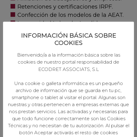
Retenciones y certificaciones IRPF.
Confección de los modelos de la AEAT.
Incapacidad Laboral e Invalidez.
Libros de visita.
INFORMACIÓN BÁSICA SOBRE
Tramitación y cálculo de pensiones.
COOKIES
Servicio de mediación arbitraje y
Bienvenido/a a la información básica sobre las
conciliación.
cookies de nuestro portal responsabilidad de
Solicitud de Pago Único.
ECODRET ASSOCIATS, S.L
Tramitación de Subvenciones.
Prevención de Riesgos Laborales.
Una cookie o galleta informática es un pequeño
Seguridad e Higiene en el trabajo.
archivo de información que se guarda en tu pc,
Sanciones.
smartphone o tablet al visitar el portal. Algunas son
nuestras y otras pertenecen a empresas externas que
Calendario Laboral.
nos prestan servicios. Las activadas y necesarias para
que todo funcione correctamente son las Cookies
Le informamos sobre las ventajas e
Técnicas y no necesitan de tu autorización. Al pulsar el
inconvenientes en todo tipo de contratos
botón Aceptar activarás el resto de cookies
de los trabajadores, sus bonificaciones,